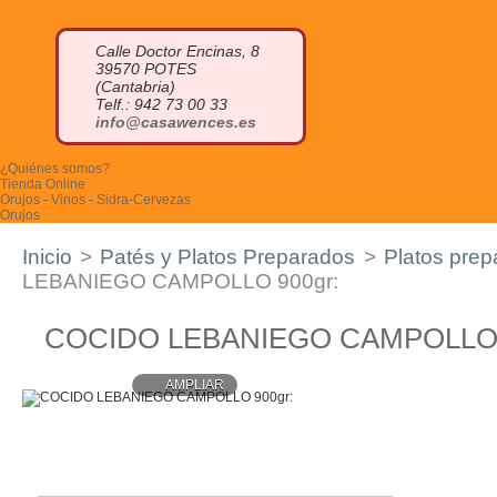
Calle Doctor Encinas, 8
39570 POTES
(Cantabria)
Telf.: 942 73 00 33
info@casawences.es
¿Quiénes somos?
Tienda Online
Orujos - Vinos - Sidra-Cervezas
Orujos
Orujo blanco
Orujo de hierbas
Inicio
>
Patés y Platos Preparados
>
Platos prep
Orujo de miel
Otros licores
LEBANIEGO CAMPOLLO 900gr:
Cremas de orujo
Miniaturas
Vinos
COCIDO LEBANIEGO CAMPOLLO
Sidra
Otras bebidas
Cervezas Artesanas
AMPLIAR
Quesos
Queso azul
Quesucos de vaca
Quesucos de oveja
Quesucos de cabra
Quesucos mezcla
Quesucos ahumados
Tablas de quesos