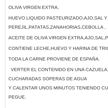
Cosmética Artesana
Cosmética Natural
OLIVA VIRGEN EXTRA,
Otros Productos de la Región
Libros y Música Flok
Libros
HUEVO LIQUIDO PASTEURIZADO,AJO,SAL Y
MAPAS Y GUÍAS
Musica Folk
PEREJIL,PATATAS,ZANAHORIAS,CEBOLLA ,
Souvenir-Navajas de Taramundi
Navajas de Taramundi
Souvenir
Artesanía-Madera-Cerámica-Piel
ACEITE DE OLIVA VIRGEN EXTRA,AJO,SAL,
Madera
Cuero y tela
¿Cómo comprar?
CONTIENE LECHE,HUEVO Y HARINA DE TRI
Recetas
Contacto
TODA LA CARNE PROVIENE DE ESPAÑA.
VERTER EL CONTENIDO EN UNA CAZUELA,
CUCHARADAS SOPERAS DE AGUA
Y CALENTAR UNOS MINUTOS TENIENDO CU
PEGUE.