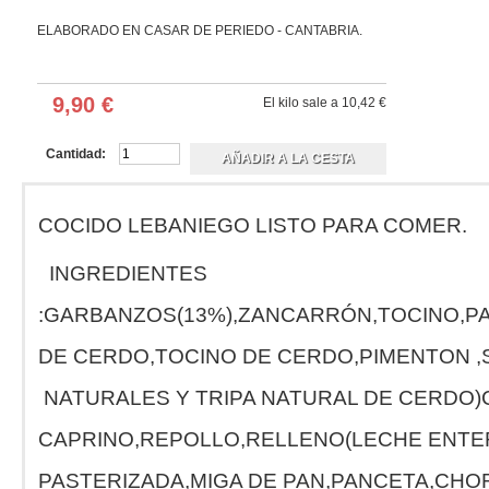
Cremas de queso
Embutidos
ELABORADO EN CASAR DE PERIEDO - CANTABRIA.
Embutidos de CAZA
Chorizos, Borono, Cecina y otros
Legumbres y Frutos Secos
Legumbres
9,90 €
El kilo sale a 10,42 €
Frutos Secos
Anchoas y Conservas de Pescado
Anchoas
Atún-Bonito
Cantidad:
Otras
Patés y Platos Preparados
Pates
Platos preparados
COCIDO LEBANIEGO LISTO PARA COMER.
Conservas variadas
Mermeladas y Confituras
Liebana
INGREDIENTES
Confituras y Frutas
Cantabria y Asturias
Miel Artesana
:GARBANZOS(13%),ZANCARRÓN,TOCINO,P
Liébana y Cantabria
Asturias y otras
Derivados de la miel
DE CERDO,TOCINO DE CERDO,PIMENTON ,
Repostería Artesana
Sobaos y quesadas
NATURALES Y TRIPA NATURAL DE CERDO)
Corbatas
Dulces y pastas
Chocolates y Caramelos Artesanos
CAPRINO,REPOLLO,RELLENO(LECHE ENTE
Chocolates
Caramelos
Hierbas - Cosmética Natural
PASTERIZADA,MIGA DE PAN,PANCETA,CHOR
Hierbas