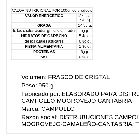
VALOR NUTRICIONAL POR 100gr. de producto
VALOR ENERGETICO
184 kcal.
770 Kj.
GRASA
14,3g g.
de las cuales ácidos grasos saturados
5g g.
HIDRATOS DE CARBONO
5,4g g.
de los cuales azucares
0,8g g.
FIBRA ALIMENTARIA
1,3g g.
PROTEINAS
8g g.
SAL
0,9g g.
Volumen:
FRASCO DE CRISTAL
Peso:
950 g
Fabricado por:
ELABORADO PARA DISTR
CAMPOLLO-MOGROVEJO-CANTABRIA
Marca:
CAMPOLLO
Razón social:
DISTRUBUCIONES CAMPOL
MOGROVEJO-CAMALEÑO-CANTABRIA. TL