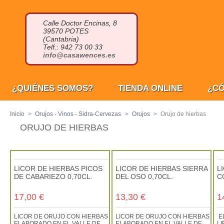
Calle Doctor Encinas, 8
39570 POTES
(Cantabria)
Telf.: 942 73 00 33
info@casawences.es
¿QUIÉNES SOMOS?
TIENDA ONLINE
¿C
Inicio
>
Orujos - Vinos - Sidra-Cervezas
>
Orujos
>
Orujo de hierbas
ORUJO DE HIERBAS
LICOR DE HIERBAS PICOS
LICOR DE HIERBAS SIERRA
L
DE CABARIEZO 0,70CL.
DEL OSO 0,70CL.
C
17,00 €
13,30 €
1
LICOR DE ORUJO CON HIERBAS
LICOR DE ORUJO CON HIERBAS
E
ELABORADO EN EL VALLE DE
ELABORADO EN EL VALLE DE
L