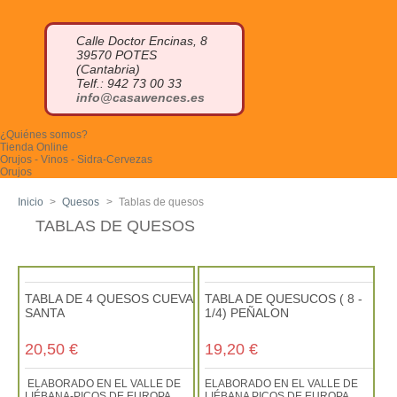
Calle Doctor Encinas, 8
39570 POTES
(Cantabria)
Telf.: 942 73 00 33
info@casawences.es
¿Quiénes somos?
Tienda Online
Orujos - Vinos - Sidra-Cervezas
Orujos
Orujo blanco
Orujo de hierbas
Inicio
>
Quesos
>
Tablas de quesos
Orujo de miel
Otros licores
TABLAS DE QUESOS
Cremas de orujo
Miniaturas
Vinos
Sidra
Otras bebidas
Cervezas Artesanas
TABLA DE 4 QUESOS CUEVA
TABLA DE QUESUCOS ( 8 -
Quesos
SANTA
1/4) PEÑALON
Queso azul
Quesucos de vaca
Quesucos de oveja
20,50 €
19,20 €
Quesucos de cabra
Quesucos mezcla
Quesucos ahumados
ELABORADO EN EL VALLE DE
ELABORADO EN EL VALLE DE
Tablas de quesos
LIÉBANA-PICOS DE EUROPA
LIÉBANA PICOS DE EUROPA