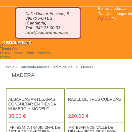
No hay productos
Calle Doctor Encinas, 8
Transporte: según di
39570 POTES
0,00 €
Total
(Cantabria)
Telf.: 942 73 00 33
info@casawences.es
CESTA
CONFIRMAR
¿Quiénes somos?
Tienda Online
Orujos - Vinos - Sidra-Cervezas
Orujos
Orujo blanco
Orujo de hierbas
Inicio
>
Artesanía-Madera-Cerámica-Piel
>
Madera
Orujo de miel
Otros licores
MADERA
Cremas de orujo
Miniaturas
Vinos
Sidra
Otras bebidas
Cervezas Artesanas
ALBARCAS ARTESANAS-
RABEL DE TRES CUERDAS
Quesos
CONSULTAR EN TIENDA
Queso azul
NUMERO Y MODELO
Quesucos de vaca
Quesucos de oveja
35,00 €
220,00 €
Quesucos de cabra
Quesucos mezcla
Quesucos ahumados
ARTESANIA TRADICIONAL DE
ARTESANÍA DEl VALLE DE
Tablas de quesos
ASTURIAS Y CANTABRIA
LIÉBANA PICOS DE EUROPA