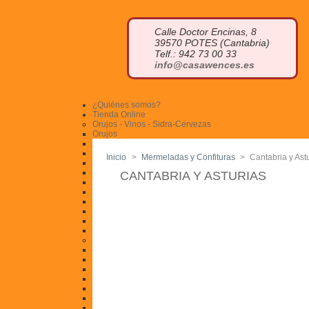
Calle Doctor Encinas, 8
39570 POTES (Cantabria)
Telf.: 942 73 00 33
info@casawences.es
¿Quiénes somos?
Tienda Online
Orujos - Vinos - Sidra-Cervezas
Orujos
Orujo blanco
Orujo de hierbas
Inicio
>
Mermeladas y Confituras
>
Cantabria y Ast
Orujo de miel
Otros licores
CANTABRIA Y ASTURIAS
Cremas de orujo
Miniaturas
Vinos
Sidra
Otras bebidas
Cervezas Artesanas
Quesos
Queso azul
Quesucos de vaca
Quesucos de oveja
Quesucos de cabra
Quesucos mezcla
Quesucos ahumados
Tablas de quesos