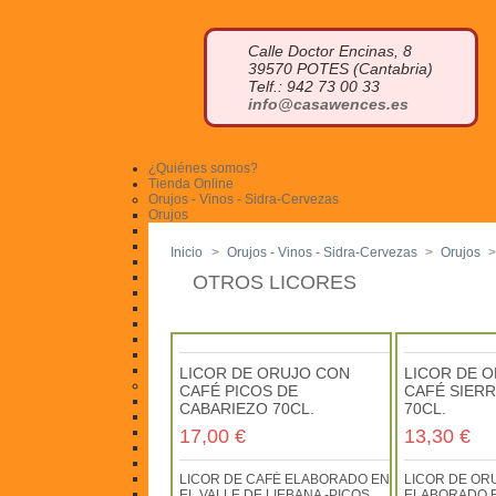
Calle Doctor Encinas, 8
39570 POTES (Cantabria)
Telf.: 942 73 00 33
info@casawences.es
¿Quiénes somos?
Tienda Online
Orujos - Vinos - Sidra-Cervezas
Orujos
Orujo blanco
Orujo de hierbas
Inicio
>
Orujos - Vinos - Sidra-Cervezas
>
Orujos
Orujo de miel
Otros licores
OTROS LICORES
Cremas de orujo
Miniaturas
Vinos
Sidra
Otras bebidas
Cervezas Artesanas
LICOR DE ORUJO CON
LICOR DE 
Quesos
CAFÉ PICOS DE
CAFÉ SIERR
Queso azul
CABARIEZO 70CL.
70CL.
Quesucos de vaca
Quesucos de oveja
17,00 €
13,30 €
Quesucos de cabra
Quesucos mezcla
Quesucos ahumados
LICOR DE CAFÉ ELABORADO EN
LICOR DE OR
Tablas de quesos
EL VALLE DE LIEBANA -PICOS
ELABORADO E