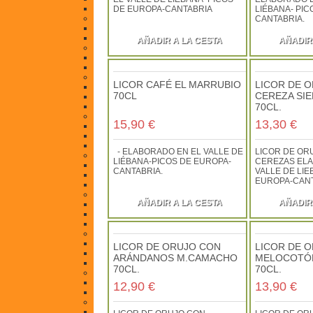
Cremas de queso
DE EUROPA-CANTABRIA
LIÉBANA- PI
Embutidos
CANTABRIA.
Embutidos de CAZA
Chorizos, Borono, Cecina y otros
AÑADIR A LA CESTA
AÑADIR
Legumbres y Frutos Secos
Legumbres
Frutos Secos
Anchoas y Conservas de Pescado
LICOR CAFÉ EL MARRUBIO
LICOR DE 
Anchoas
70CL
CEREZA SI
Atún-Bonito
Otras
70CL.
Patés y Platos Preparados
15,90 €
13,30 €
Pates
Platos preparados
Conservas variadas
- ELABORADO EN EL VALLE DE
LICOR DE OR
Mermeladas y Confituras
LIÉBANA-PICOS DE EUROPA-
CEREZAS EL
Liebana
CANTABRIA.
VALLE DE LIE
Confituras y Frutas
EUROPA-CAN
Cantabria y Asturias
Miel Artesana
AÑADIR A LA CESTA
AÑADIR
Liébana y Cantabria
Asturias y otras
Derivados de la miel
Repostería Artesana
Sobaos y quesadas
LICOR DE ORUJO CON
LICOR DE 
Corbatas
ARÁNDANOS M.CAMACHO
MELOCOTÓ
Dulces y pastas
70CL.
70CL.
Chocolates y Caramelos Artesanos
Chocolates
12,90 €
13,90 €
Caramelos
Hierbas - Cosmética Natural
Hierbas