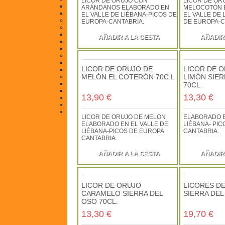
LICOR DE ORUJO CON
LICOR DE OR
Cosmética Artesana
ARÁNDANOS ELABORADO EN
MELOCOTÓN 
Cosmética Natural
EL VALLE DE LIÉBANA-PICOS DE
EL VALLE DE 
Otros Productos de la Región
EUROPA-CANTABRIA.
DE EUROPA-C
Libros y Música Flok
Libros
AÑADIR A LA CESTA
AÑADIR
MAPAS Y GUÍAS
Musica Folk
Souvenir-Navajas de Taramundi
Navajas de Taramundi
LICOR DE ORUJO DE
LICOR DE 
Souvenir
Artesanía-Madera-Cerámica-Piel
MELÓN EL COTERÓN 70C.L
LIMÓN SIER
Madera
70CL.
Cuero y tela
13,90 €
13,30 €
¿Cómo comprar?
Recetas
Contacto
LICOR DE ORUJO DE MELÓN
ELABORADO E
ELABORADO EN EL VALLE DE
LIÉBANA- PI
LIÉBANA-PICOS DE EUROPA
CANTABRIA.
CANTABRIA.
AÑADIR A LA CESTA
AÑADIR
LICOR DE ORUJO
LICORES D
CARAMELO SIERRA DEL
SIERRA DEL
OSO 70CL.
13,30 €
19,70 €