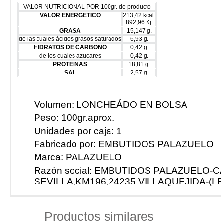
Cosmética Artesana
VALOR NUTRICIONAL POR 100gr. de producto
Cosmética Natural
VALOR ENERGETICO
213,42 kcal.
Otros Productos de la Región
892,96 Kj.
Libros y Música Flok
GRASA
15,147 g.
Libros
de las cuales ácidos grasos saturados
6,93 g.
MAPAS Y GUÍAS
Musica Folk
HIDRATOS DE CARBONO
0,42 g.
Souvenir-Navajas de Taramundi
de los cuales azucares
0,42 g.
Navajas de Taramundi
PROTEINAS
18,81 g.
Souvenir
SAL
2,57 g.
Artesanía-Madera-Cerámica-Piel
Madera
Cuero y tela
¿Cómo comprar?
Recetas
Volumen:
LONCHEÁDO EN BOLSA
Contacto
Peso:
100gr.aprox.
Unidades por caja:
1
Fabricado por:
EMBUTIDOS PALAZUELO
Marca:
PALAZUELO
Razón social:
EMBUTIDOS PALAZUELO-C
SEVILLA,KM196,24235 VILLAQUEJIDA-(LE
Productos similares