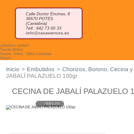
Calle Doctor Encinas, 8
39570 POTES
(Cantabria)
Telf.: 942 73 00 33
info@casawences.es
¿Quiénes somos?
Tienda Online
Orujos - Vinos - Sidra-Cervezas
Orujos
Orujo blanco
Orujo de hierbas
Inicio
>
Embutidos
>
Chorizos, Borono, Cecina y 
Orujo de miel
Otros licores
JABALÍ PALAZUELO 100gr.
Cremas de orujo
Miniaturas
Vinos
CECINA DE JABALÍ PALAZUELO 
Sidra
Otras bebidas
Cervezas Artesanas
AMPLIAR
Quesos
Queso azul
Quesucos de vaca
Quesucos de oveja
Quesucos de cabra
Quesucos mezcla
Quesucos ahumados
Tablas de quesos