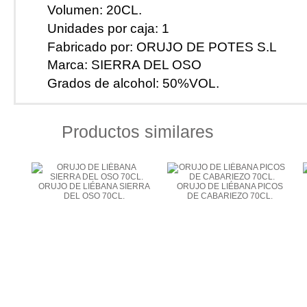
Volumen:
20CL.
Cosmética Artesana
Cosmética Natural
Unidades por caja:
1
Otros Productos de la Región
Libros y Música Flok
Fabricado por:
ORUJO DE POTES S.L
Libros
MAPAS Y GUÍAS
Marca:
SIERRA DEL OSO
Musica Folk
Souvenir-Navajas de Taramundi
Grados de alcohol:
50%VOL.
Navajas de Taramundi
Souvenir
Artesanía-Madera-Cerámica-Piel
Madera
Cuero y tela
Productos similares
¿Cómo comprar?
Recetas
Contacto
ORUJO DE LIÉBANA SIERRA
ORUJO DE LIÉBANA PICOS
DEL OSO 70CL.
DE CABARIEZO 70CL.