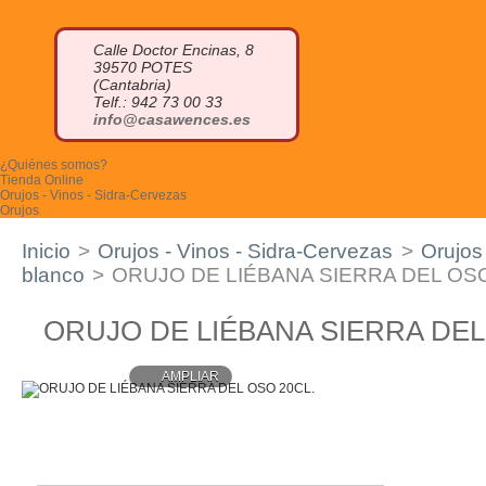
Calle Doctor Encinas, 8
39570 POTES
(Cantabria)
Telf.: 942 73 00 33
info@casawences.es
¿Quiénes somos?
Tienda Online
Orujos - Vinos - Sidra-Cervezas
Orujos
Orujo blanco
Orujo de hierbas
Inicio
>
Orujos - Vinos - Sidra-Cervezas
>
Orujos
Orujo de miel
Otros licores
blanco
>
ORUJO DE LIÉBANA SIERRA DEL OSO
Cremas de orujo
Miniaturas
Vinos
ORUJO DE LIÉBANA SIERRA DEL
Sidra
Otras bebidas
Cervezas Artesanas
AMPLIAR
Quesos
Queso azul
Quesucos de vaca
Quesucos de oveja
Quesucos de cabra
Quesucos mezcla
Quesucos ahumados
Tablas de quesos