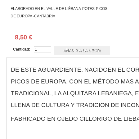
Cremas de queso
Embutidos
ELABORADO EN EL VALLE DE LIÉBANA-POTES-PICOS
Embutidos de CAZA
DE EUROPA -CANTABRIA
Chorizos, Borono, Cecina y otros
Legumbres y Frutos Secos
Legumbres
Frutos Secos
Anchoas y Conservas de Pescado
8,50 €
Anchoas
Atún-Bonito
Otras
Cantidad:
Patés y Platos Preparados
Pates
Platos preparados
Conservas variadas
DE ESTE AGUARDIENTE, NACIDOEN EL CO
Mermeladas y Confituras
Liebana
Confituras y Frutas
PICOS DE EUROPA, CON EL MÉTODO MAS 
Cantabria y Asturias
Miel Artesana
Liébana y Cantabria
TRADICIONAL, LA ALQUITARA LEBANIEGA, 
Asturias y otras
Derivados de la miel
Repostería Artesana
LLENA DE CULTURA Y TRADICION DE INCO
Sobaos y quesadas
Corbatas
Dulces y pastas
FABRICADO EN OJEDO CILLORIGO DE LIEB
Chocolates y Caramelos Artesanos
Chocolates
Caramelos
Hierbas - Cosmética Natural
Hierbas