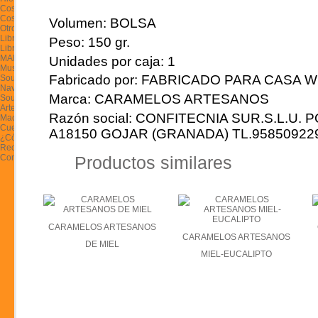
Cosmética Artesana
Cosmética Natural
Volumen:
BOLSA
Otros Productos de la Región
Libros y Música Flok
Peso:
150 gr.
Libros
MAPAS Y GUÍAS
Unidades por caja:
1
Musica Folk
Fabricado por:
FABRICADO PARA CASA 
Souvenir-Navajas de Taramundi
Navajas de Taramundi
Marca:
CARAMELOS ARTESANOS
Souvenir
Artesanía-Madera-Cerámica-Piel
Razón social:
CONFITECNIA SUR.S.L.U. P
Madera
Cuero y tela
A18150 GOJAR (GRANADA) TL.95850922
¿Cómo comprar?
Recetas
Productos similares
Contacto
CARAMELOS ARTESANOS
CARAMELOS ARTESANOS
DE MIEL
MIEL-EUCALIPTO