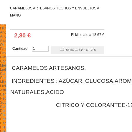
Cremas de queso
Embutidos
CARAMELOS ARTESANOS HECHOS Y ENVUELTOS A
Embutidos de CAZA
MANO
Chorizos, Borono, Cecina y otros
Legumbres y Frutos Secos
Legumbres
Frutos Secos
Anchoas y Conservas de Pescado
2,80 €
El kilo sale a 18,67 €
Anchoas
Atún-Bonito
Otras
Cantidad:
Patés y Platos Preparados
Pates
Platos preparados
Conservas variadas
Mermeladas y Confituras
CARAMELOS ARTESANOS.
Liebana
Confituras y Frutas
Cantabria y Asturias
INGREDIENTES : AZÚCAR, GLUCOSA,
AROM
Miel Artesana
Liébana y Cantabria
Asturias y otras
NATURALES,ACIDO
Derivados de la miel
Repostería Artesana
Sobaos y quesadas
CITRICO Y COLORANTEE-12
Corbatas
Dulces y pastas
Chocolates y Caramelos Artesanos
Chocolates
Caramelos
Hierbas - Cosmética Natural
Hierbas