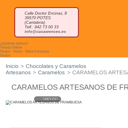
Calle Doctor Encinas, 8
39570 POTES
(Cantabria)
Telf.: 942 73 00 33
info@casawences.es
¿Quiénes somos?
Tienda Online
Orujos - Vinos - Sidra-Cervezas
Orujos
Orujo blanco
Orujo de hierbas
Inicio
>
Chocolates y Caramelos
Orujo de miel
Otros licores
Artesanos
>
Caramelos
>
CARAMELOS ARTES
Cremas de orujo
Miniaturas
Vinos
CARAMELOS ARTESANOS DE F
Sidra
Otras bebidas
Cervezas Artesanas
AMPLIAR
Quesos
Queso azul
Quesucos de vaca
Quesucos de oveja
Quesucos de cabra
Quesucos mezcla
Quesucos ahumados
Tablas de quesos